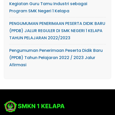
Kegiatan Guru Tamu Industri sebagai
Program SMK Negeri 1 Kelapa
PENGUMUMAN PENERIMAAN PESERTA DIDIK BARU
(PPDB) JALUR REGULER DI SMK NEGERI 1 KELAPA
TAHUN PELAJARAN 2022/2023
Pengumuman Penerimaan Peserta Didik Baru
(PPDB) Tahun Pelajaran 2022 / 2023 Jalur
Afirmasi