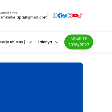
Almat Email
smkn1kelapa@gmail.com
SPMB TP
 Kerja Khusus )
Lainnya
2026/2027