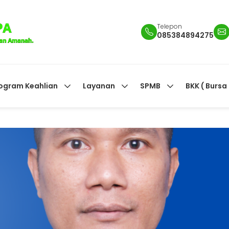
Telepon
085384894275
ogram Keahlian
Layanan
SPMB
BKK ( Bursa