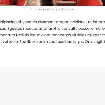
Sumber gambar : pixabay.com
dipiscing elit, sed do eiusmod tempor incididunt ut labor
risus. Egestas maecenas pharetra convallis posuere morbi
ntum facilisis leo. Id diam maecenas ultricies mi eget mau
vehicula. Sed libero enim sed faucibus turpis. Orci sagitti