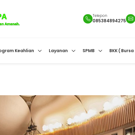
Telepon
085384894275
ogram Keahlian
Layanan
SPMB
BKK ( Bursa