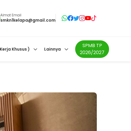
Almat Email
smkn1kelapa@gmail.com
SPMB TP
 Kerja Khusus )
Lainnya
2026/2027